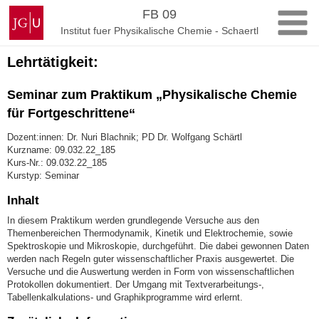
Zum
Johannes
FB 09
Inhalt
Gutenberg-
Institut fuer Physikalische Chemie - Schaertl
springen
Universität
Mainz
Lehrtätigkeit:
Seminar zum Praktikum „Physikalische Chemie
für Fortgeschrittene“
Dozent:innen: Dr. Nuri Blachnik; PD Dr. Wolfgang Schärtl
Kurzname: 09.032.22_185
Kurs-Nr.: 09.032.22_185
Kurstyp: Seminar
Inhalt
In diesem Praktikum werden grundlegende Versuche aus den
Themenbereichen Thermodynamik, Kinetik und Elektrochemie, sowie
Spektroskopie und Mikroskopie, durchgeführt. Die dabei gewonnen Daten
werden nach Regeln guter wissenschaftlicher Praxis ausgewertet. Die
Versuche und die Auswertung werden in Form von wissenschaftlichen
Protokollen dokumentiert. Der Umgang mit Textverarbeitungs-,
Tabellenkalkulations- und Graphikprogramme wird erlernt.