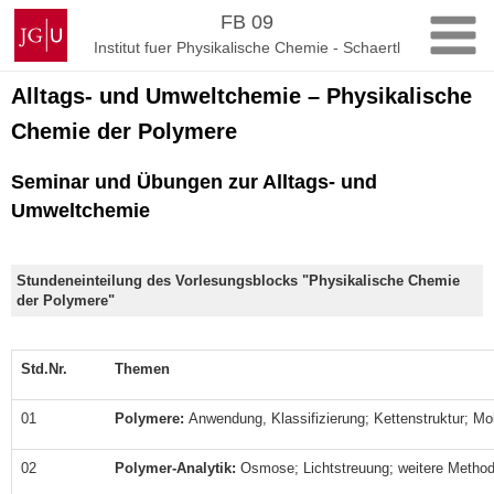
Zum
Johannes
FB 09
Inhalt
Gutenberg-
Institut fuer Physikalische Chemie - Schaertl
springen
Universität
Mainz
Alltags- und Umweltchemie – Physikalische
Chemie der Polymere
Seminar und Übungen zur Alltags- und
Umweltchemie
Stundeneinteilung des Vorlesungsblocks "Physikalische Chemie
der Polymere"
Std.Nr.
Themen
01
Polymere:
Anwendung, Klassifizierung; Kettenstruktur; Mo
02
Polymer-Analytik:
Osmose; Lichtstreuung; weitere Metho