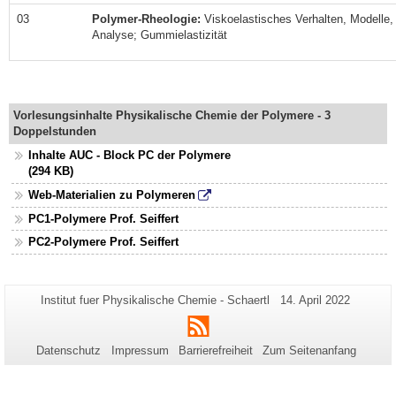
03
Polymer-Rheologie
:
Viskoelastisches Verhalten, Modell
Analyse; Gummielastizität
Vorlesungsinhalte Physikalische Chemie der Polymere - 3
Doppelstunden
Inhalte AUC - Block PC der Polymere
(294 KB)
Web-Materialien zu Polymeren
PC1-Polymere Prof. Seiffert
PC2-Polymere Prof. Seiffert
Zusätzliche
Seiten-
Letzte
Institut fuer Physikalische Chemie - Schaertl
14. April 2022
Name:
Aktualisierung:
Informationen
RSS
zu
Datenschutz
Impressum
Barrierefreiheit
Zum Seitenanfang
dieser
Seite