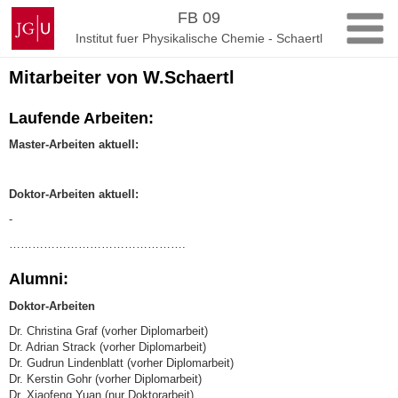
Zum
Johannes
FB 09
Inhalt
Gutenberg-
Institut fuer Physikalische Chemie - Schaertl
springen
Universität
Mainz
Mitarbeiter von W.Schaertl
Laufende Arbeiten:
Master-Arbeiten aktuell:
Doktor-Arbeiten aktuell:
-
……………………………………….
Alumni:
Doktor-Arbeiten
Dr. Christina Graf (vorher Diplomarbeit)
Dr. Adrian Strack (vorher Diplomarbeit)
Dr. Gudrun Lindenblatt (vorher Diplomarbeit)
Dr. Kerstin Gohr (vorher Diplomarbeit)
Dr. Xiaofeng Yuan (nur Doktorarbeit)