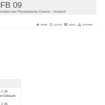
FB 09
Institut fuer Physikalische Chemie - Schaertl
HOME
SUCHE
INDEX
SITEMAP
4 C 05
ner-Gebäude
4 C 05