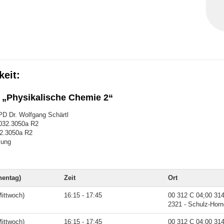
keit:
 „Physikalische Chemie 2“
PD Dr. Wolfgang Schärtl
032.3050a R2
32.3050a R2
sung
entag)
Zeit
Ort
ittwoch)
16:15 - 17:45
00 312 C 04;00 31
2321 - Schulz-Hor
ittwoch)
16:15 - 17:45
00 312 C 04;00 31