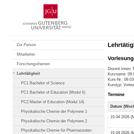
Zum
Johannes
Inhalt
Gutenberg-
springen
Universität
Mainz
Lehrtätig
Zur Person
Mitarbeiter
Vorlesung
Forschungsthemen
Dozent:innen: 
Lehrtätigkeit
Kurzname: 09.
Kurs-Nr.: 09.0
PC1 Bachelor of Science
Kurstyp: Vorle
PC1 Bachelor of Education (Modul 6)
Termine
PC2 Master of Education (Modul 14)
Datum (Woch
Physikalische Chemie der Polymere 1
15.04.2026 (M
Physikalische Chemie der Polymere 2
Physikalische Chemie für Pharmazeuten
15.04.2026 (M